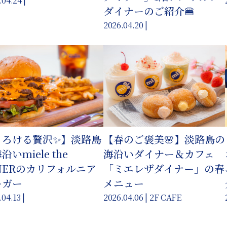
.04.24 |
ダイナーのご紹介🍔
2026.04.20 |
とろける贅沢✨】淡路島
【春のご褒美🌸】淡路島の
沿いmiele the
海沿いダイナー＆カフェ
NERのカリフォルニア
「ミエレザダイナー」の春
ーガー
メニュー
04.13 |
2026.04.06 | 2F CAFE