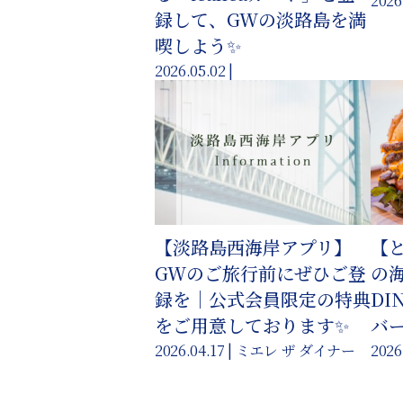
2026
録して、GWの淡路島を満
喫しよう✨
2026.05.02 |
【淡路島西海岸アプリ】
【
GWのご旅行前にぜひご登
の海
録を｜公式会員限定の特典
DI
をご用意しております✨
バ
2026.04.17 | ミエレ ザ ダイナー
2026.