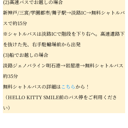
(2)高速バスでお越しの場合
新神戸/三宮/学園都市/舞子駅→淡路IC→無料シャトルバ
スで約15分
※シャトルバスは淡路ICで階段を下り右へ。高速道路下
を抜けた先、右手駐輪場前から出発
(3)船でお越しの場合
淡路ジェノバライン明石港→岩屋港→無料シャトルバス
約35分
無料シャトルバスの詳細は
こちら
から！
（HELLO KITTY SMILE前のバス停をご利用くださ
い）