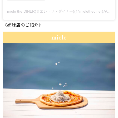
miele the DINER(ミエレ・ザ・ダイナー)(@mielethediner)がシェアした投稿
《姉妹店のご紹介》
miele