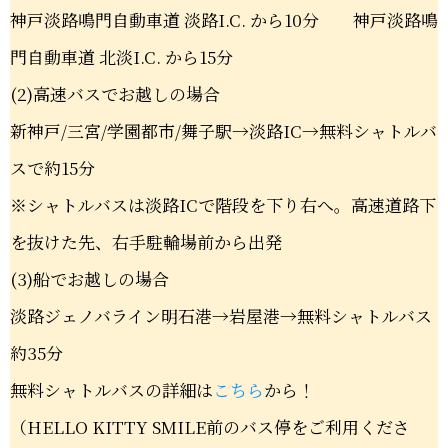
神戸淡路鳴門自動車道 淡路I.C. から10分 神戸淡路鳴
門自動車道 北淡I.C. から15分
(2)高速バスでお越しの場合
新神戸/三宮/学園都市/舞子駅→淡路IC→無料シャトルバ
スで約15分
※シャトルバスは淡路ICで階段を下り右へ。高速道路下
を抜けた先、右手駐輪場前から出発
(3)船でお越しの場合
淡路ジェノバライン明石港→岩屋港→無料シャトルバス
約35分
無料シャトルバスの詳細は
こちら
から！
（HELLO KITTY SMILE前のバス停をご利用くださ