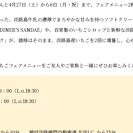
と4月27日（土）から6日（月・祝）まで、フェアメニュー2種
った、淡路島牛乳の濃厚でまろやかな甘みを持つソフトクリー
INER’S SANDAE」や、自家製のいちごシロップと新鮮な
ク」が、価格はそのまま、淡路島産いちごを2倍に増量し、心
ちごフェアメニューをご友人やご家族と一緒にぜひお楽しみく
9：00（L.o.18:30）
0（L.o.18:30）
 から10分 神戸淡路鳴門自動車道 北淡I.C. から15分