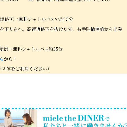
→淡路IC→無料シャトルバスで約15分
段を下り右へ。高速道路下を抜けた先、右手駐輪場前から出発
屋港→無料シャトルバス約35分
ら
から！
E前のバス停をご利用ください）